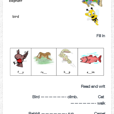
Fill in
Read and writ
Bird ——————- climb. Cat
——————- walk
Rabbit ——————- run. Camel