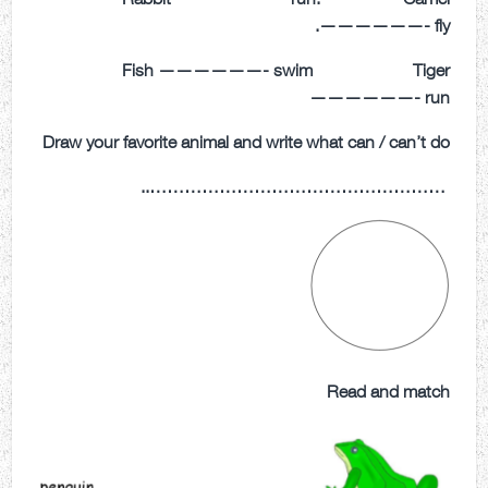
——————- fly.
Fish ——————- swim Tiger
——————- run
Draw your favorite animal and write what can / can’t do
……………………………………………..
Read and match