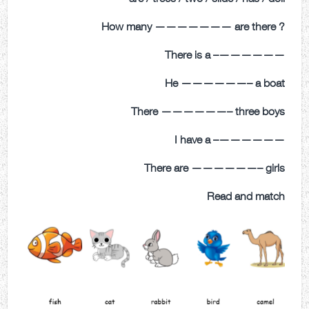
? How many ——————— are there
——————– There is a
He ——————– a boat
There ——————– three boys
——————– I have a
There are ——————– girls
Read and match