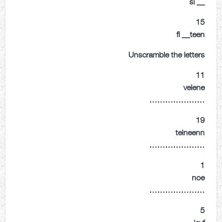
__ si
15
fi __teen
Unscramble the letters
11
velene
…………………
19
teineenn
…………………
1
noe
…………………
5
ievf