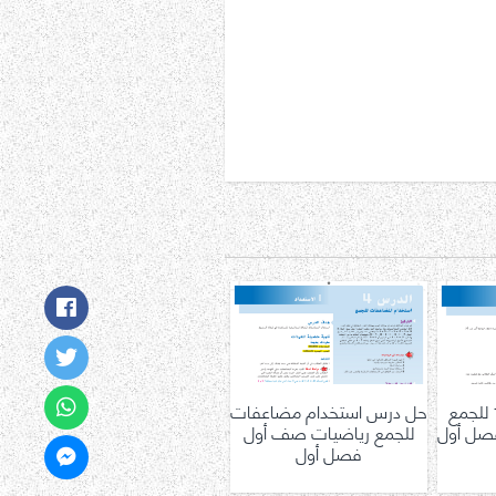
حل درس تكوين 10 للجمع
حل درس استخدام مضاعفات
صل أول
للجمع رياضيات صف أول
فصل أول