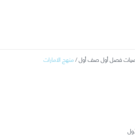
ياضيات فصل أول صف أول /
منهج الامارات
أول