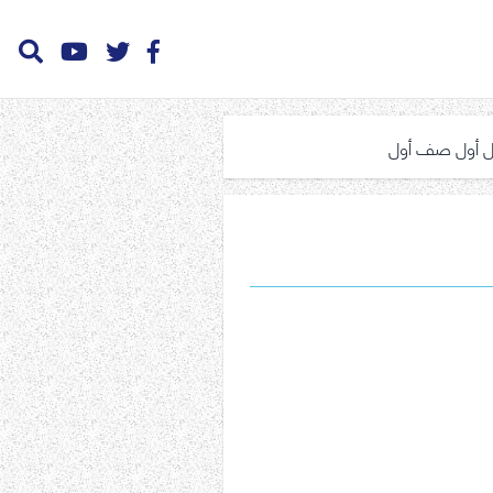
صل أول صف أول