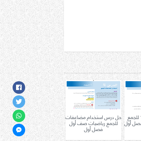
حل درس تكوين 10 للجمع
حل درس استخدام مضاعفات
صل أول
للجمع رياضيات صف أول
فصل أول