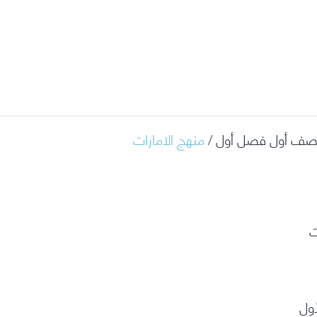
ي صف أول فصل أول /
منهج الامارات
ت
أول