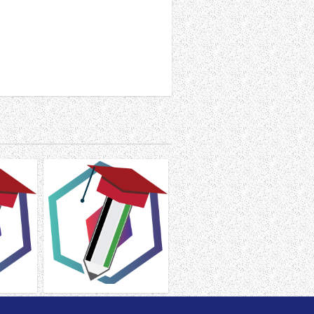
اختبار إثرائي داعم لغة عربية
أوراق 
صف أول فصل ثالث
المقطع