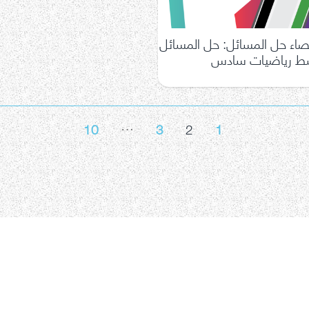
ء حل المسائل: حل المسائل
سط رياضيات سادس
…
10
3
2
1